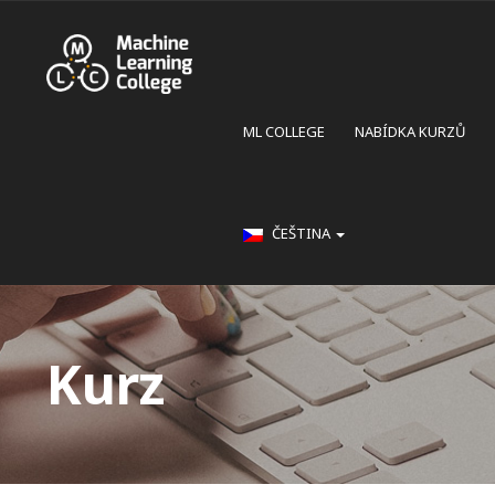
ML COLLEGE
NABÍDKA KURZŮ
ČEŠTINA
Kurz