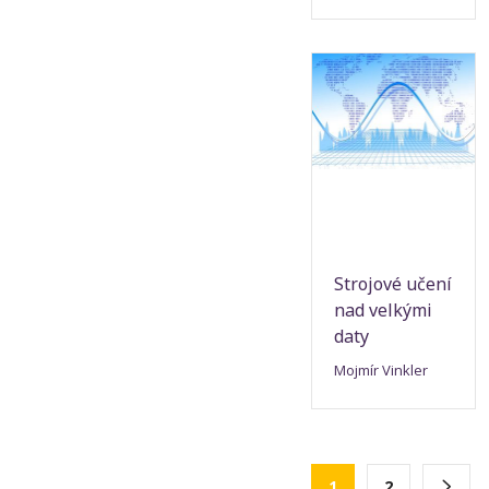
Strojové učení
nad velkými
daty
Mojmír Vinkler
1
2