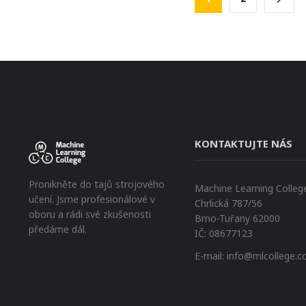
KONTAKTUJTE NÁS
Pronikněte do tajů strojového
Machine Learning College 
učení. Jsme profesionálové v
Chrlická 787/56
oboru a rádi své zkušenosti
Brno-Tuřany 62000
předáme dál.
IČ: 08677123
E-mail:
info@mlcollege.