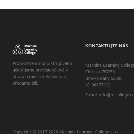
KONTAKTUJTE NÁS
Pronikněte do tajů strojového
Machine Learning College 
učení. Jsme profesionálové v
Chrlická 787/56
oboru a rádi své zkušenosti
Brno-Tuřany 62000
předáme dál.
IČ: 08677123
E-mail:
info@mlcollege.
Copyright © 2017-2026 Machine Learning College s.r.o.