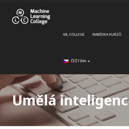
ML COLLEGE
NABÍDKA KURZŮ
ČEŠTINA
Umělá inteligen