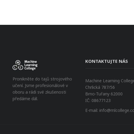
KONTAKTUJTE NÁS
Pronikněte do tajů strojového
Machine Learning College 
učení. Jsme profesionálové v
Chrlická 787/56
oboru a rádi své zkušenosti
Brno-Tuřany 62000
předáme dál.
IČ: 08677123
E-mail:
info@mlcollege.