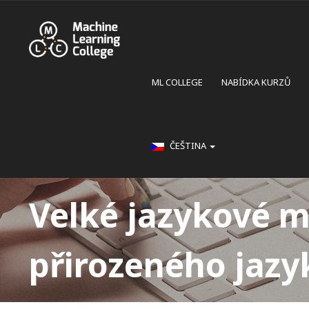
ML COLLEGE
NABÍDKA KURZŮ
ČEŠTINA
Velké jazykové m
přirozeného jazy