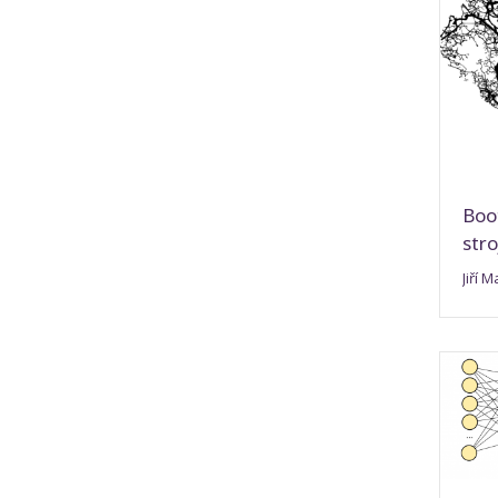
Boo
str
Jiří 