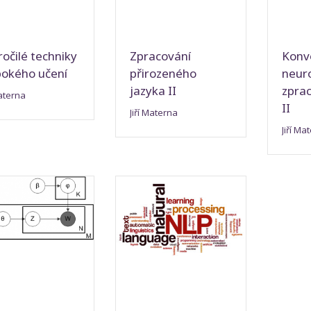
očilé techniky
Zpracování
Konv
bokého učení
přirozeného
neuro
jazyka II
zpra
Materna
II
Jiří Materna
Jiří Ma