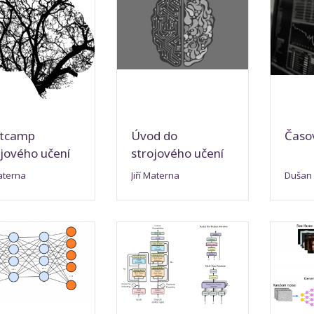
tcamp
Úvod do
Časo
ojového učení
strojového učení
Materna
Jiří Materna
Dušan