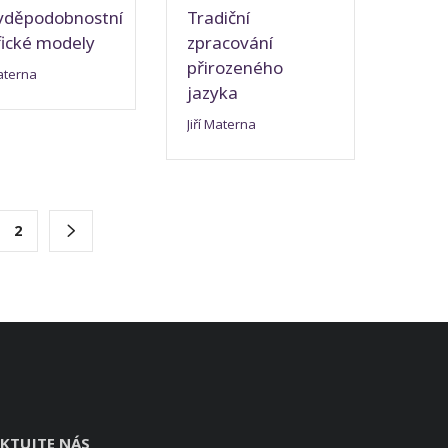
vděpodobnostní
Tradiční
fické modely
zpracování
přirozeného
Materna
jazyka
Jiří Materna
2
KTUJTE NÁS