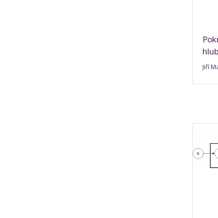
Pokr
hlu
Jiří 