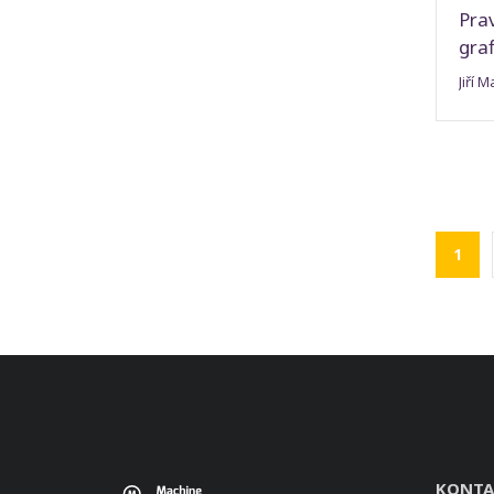
Pra
gra
Jiří 
1
KONTA