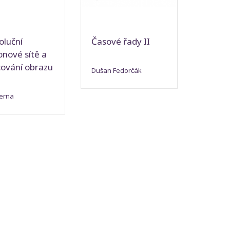
oluční
Časové řady II
nové sítě a
cování obrazu
Dušan Fedorčák
terna