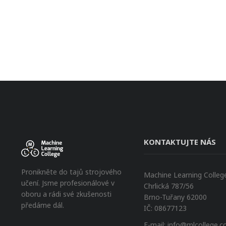
KONTAKTUJTE NÁS
Pronikněte do tajů strojového
Machine Learning College 
učení. Jsme profesionálové v
Chrlická 787/56
oboru a rádi své zkušenosti
Brno-Tuřany 62000
předáme dál.
IČ: 08677123
E-mail:
info@mlcollege.