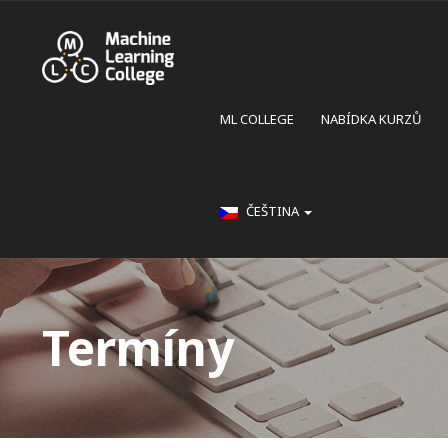
ML COLLEGE
NABÍDKA KURZŮ
ČEŠTINA
Termíny