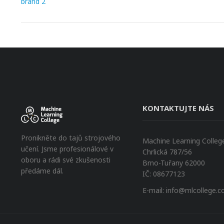
brand 2
KONTAKTUJTE NÁS
Pronikněte do tajů strojového
Machine Learning College 
učení. Jsme profesionálové v
Chrlická 787/56
oboru a rádi své zkušenosti
Brno-Tuřany 62000
předáme dál.
IČ: 08677123
E-mail:
info@mlcollege.